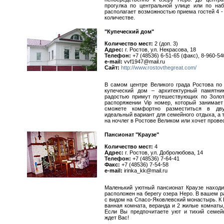
прогулка по центральной улице или по на
располагает возможностью приема гостей 4 -
количестве.
"Купеческий дом"
Количество мест:
2 (доп. 3)
Адрес:
г. Ростов, ул. Некрасова, 18
Телефон:
+7 (48536) 6-51-65 (факс), 8-960-54
e-mail:
vvf1947@mail.ru
Сайт:
http://www.rostovthegreat.com/
В самом центре Великого града Ростова по
купеческий дом – архитектурный памятни
радостью примут путешествующих по Золот
распоряжении Vip номер, который занимае
сможете комфортно разместиться в дв
идеальный вариант для семейного отдыха, а т
на ночлег в Ростове Великом или хочет прове
Пансионат "Краузе"
Количество мест:
4
Адрес:
г. Ростов, ул. Добролюбова, 14
Телефон:
+7 (48536) 7-64-41
Факс:
+7 (48536) 7-54-58
e-mail:
irinka_kk@mail.ru
Маленький уютный пансионат Краузе находи
расположен на берегу озера Неро. В вашем р
с видом на Спасо-Яковлевский монастырь. К
ванная комната, веранда и 2 жилые комнаты,
Если Вы предпочитаете уют и тихий семей
ждет Вас!