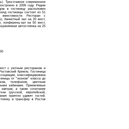
ь). Трехэтажное современное
построено в 2006 году. Рядом
дом в гостиницу расположен
онд гостиницы состоит из 51
 вместимости. Ресторан с
), банкетный зал на 20 мест,
е, конференц-зал на 50 мест,
охраняемая автостоянка на 25
-00
 мест с уютным рестораном и
Ростовский Кремль. Гостиница
ссоциации, классифицирована
тиницы от "эконом" класса до
мком, телефоном, цветным
евыми кабинами. Приемлемые
завтрак, а также сочетание
хни (русской, европейской,
ания приятно удивят гостей.
стоянку и трансфер в Ростов