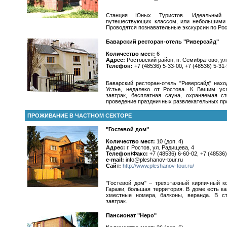
Станция Юных Туристов. Идеальный 
путешествующих классом, или небольшими 
Проводятся познавательные экскурсии по Рос
Баварский ресторан-отель "Риверсайд"
Количество мест:
6
Адрес:
Ростовский район, п. Семибратово, ул
Телефон:
+7 (48536) 5-33-00, +7 (48536) 5-31
Баварский ресторан-отель "Риверсайд" нахо
Устье, недалеко от Ростова. К Вашим ус
завтрак, бесплатная сауна, охраняемая ст
проведение праздничных развлекательных пр
ПРОЖИВАНИЕ В ЧАСТНОМ СЕКТОРЕ
"Гостевой дом"
Количество мест:
10 (доп. 4)
Адрес:
г. Ростов, ул. Радищева, 4
Телефон/Факс:
+7 (48536) 6-60-02, +7 (48536)
e-mail:
info@pleshanov-tour.ru
Сайт:
http://www.pleshanov-tour.ru/
"Гостевой дом" – трехэтажный кирпичный к
Гаражи, большая территория. В доме есть ка
хместные номера, балконы, веранда. В с
завтрак.
Пансионат "Неро"