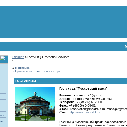
Г
Главная
» Гостиницы Ростова Великого
»
Гостиницы
»
Проживание в частном секторе
ГОСТИНИЦЫ
Гостиница "Московский тракт"
Количество мест:
97 (доп. 7)
Адрес:
г. Ростов, ул. Окружная, 29а
Телефон:
+7 (48536) 6-58-00
Факс:
+7 (48536) 6-58-01
e-mail:
reservation@mostrakt.ru, manager@most
Сайт:
http://www.mostrakt.ru/
това
го
Гостиница "Московский тракт" расположена в
Великого. В непосредственной близости от 