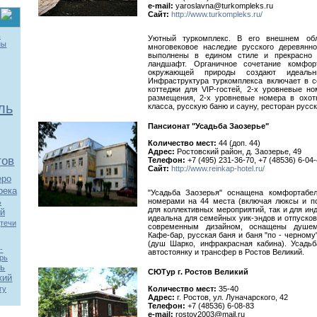
e-mail:
yaroslavna@turkompleks.ru
Сайт:
http://www.turkompleks.ru/
ь
Уютный туркомплекс. В его внешнем об
ны
многовековое наследие русского деревянно
выполнены в едином стиле и прекрасно
ландшафт. Органичное сочетание комфор
окружающей природы создают идеаль
Инфраструктура туркомплекса включает в с
коттеджи для VIP-гостей, 2-х уровневые н
размещения, 2-х уровневые номера в охот
ль
класса, русскую баню и сауну, ресторан русс
Пансионат "Усадьба Заозерье"
Количество мест:
44 (доп. 44)
Адрес:
Ростовский район, д. Заозерье, 49
тов
Телефон:
+7 (495) 231-36-70, +7 (48536) 6-04-
Сайт:
http://www.reinkap-hotel.ru/
еро
река
"Усадьба Заозерья" оснащена комфортабе
номерами на 44 места (включая люксы и по
ь
для коллективных мероприятий, так и для ин
й
идеальна для семейных уик-эндов и отпуско
течи
современным дизайном, оснащены душем,
Кафе-бар, русская баня и баня "по - черном
(душ Шарко, инфракрасная кабина). Усадь
-
автостоянку и трансфер в Ростов Великий.
рь
вь
СЮТур г. Ростов Великий
кий
Количество мест:
35-40
гу
Адрес:
г. Ростов, ул. Луначарского, 42
Телефон:
+7 (48536) 6-08-83
e-mail:
rostov2003@mail.ru