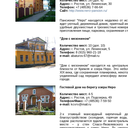
Количество мест:
26 (доп. 6)
Адрес:
г. Ростов, ул. Ленинская, 30
Телефон:
+7 (48536) 7-66-64
Сайт:
http://www.nero-pansion.ru/
Пансионат "Неро" находится недалеко от ис
ждет уютный, деревянный домик, приятный ин
удобные двухместные и трехместные номера
приготовления пищи, парковка, охраняемая ст
"Дом с мезонином"
Количество мест:
10 (доп. 10)
Адрес:
г. Ростов, ул. Ленинская, 5
Телефон:
8 (915) 960-21-18
e-mail:
abaturov.67@mail.ru
"Дом с мезонином" находится на центральн
близости от Кремля и озера Неро. Это неб
XIX века, где сохраненная планировка, неко
уединенный сад передают атмосферу жизни 
городе.
Гостевой дом на берегу озера Неро
Количество мест:
4-5
Адрес:
г. Ростов, ул. Подозерка, 49
Телефон/Факс:
+7 (48536) 7-59-50
e-mail:
kcvrv@mail.ru
2-х этажный мансардный кирпичный д
благоустройством (холодная, горячая вода
садом располагается вдали от магистральн
месте – у стен Спасо-Яковлевского 
непосредственно к озеру Неро. До центр