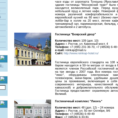
часе езды от аэропорта Туношна (Ярославл
здание гостиницы "Московский тракт" было 
находится великолепный парк. Перед вхо
небольшой пруд и летнее кафе. Номерной ф
"
номера различной комфортабельности и
й
европейской кухней на 80 мест (бизнес-ланч
лобби-бар в холле на 20 мест, летнее каф
тренажерный зал, парикмахерская, бильярд, 
автомобилей и 2 автобуса.
Гостиница "Боярский двор"
Количество мест:
109 (доп. 10)
Адрес:
г. Ростов, ул. Каменный мост, 4
Телефон:
+7 (495) 231-36-70, +7 (48536) 6-48
e-mail:
reinkap@mail.ru
Сайт:
http://www.reinkap-hotel.ru/
Гостиница европейского стандарта на 108
баром находится в 50-ти метрах от входа в 
является членом Российской гостиничной а
на три звезды с 2007 года. Все номера гос
"люкс", оборудованы электронным за
телевизором, мини-баром, удобными душ
цены за проживание, включающие в себя 
современного интерьера, качественной ку
кавказской) и доброжелательного обслужив
Гостиница предоставляет охраняемую авто
Великий.
Гостиничный комплекс "Лионъ"
Количество мест:
48 (доп. 12) – 24 номера
Адрес:
г. Ростов, ул. 50 лет Октября, 9/6
Телефон:
+7 (48536) 6-49-49
Факс:
+7 (48536) 6-33-81