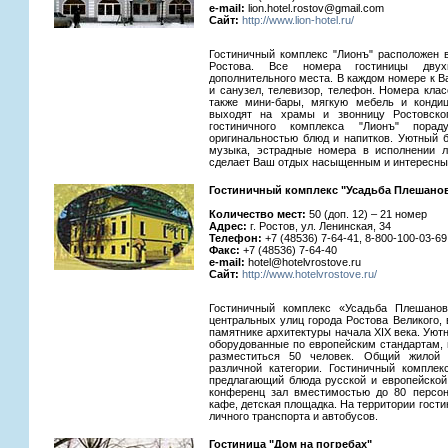
e-mail:
lion.hotel.rostov@gmail.com
Сайт:
http://www.lion-hotel.ru/
Гостиничный комплекс "Лионъ" расположен 
Ростова. Все номера гостиницы двух
дополнительного места. В каждом номере к 
и санузел, телевизор, телефон. Номера клас
также мини-бары, мягкую мебель и конди
выходят на храмы и звонницу Ростовско
гостиничного комплекса "Лионъ" пора
оригинальностью блюд и напитков. Уютный б
музыка, эстрадные номера в исполнении л
сделает Ваш отдых насыщенным и интересны
Гостиничный комплекс "Усадьба Плешано
Количество мест:
50 (доп. 12) – 21 номер
Адрес:
г. Ростов, ул. Ленинская, 34
Телефон:
+7 (48536) 7-64-41, 8-800-100-03-6
Факс:
+7 (48536) 7-64-40
e-mail:
hotel@hotelvrostove.ru
Сайт:
http://www.hotelvrostove.ru/
Гостиничный комплекс «Усадьба Плешано
центральных улиц города Ростова Великого, 
памятнике архитектуры начала ХIХ века. Ую
оборудованные по европейским стандартам,
разместиться 50 человек. Общий жилой
различной категории. Гостиничный комплек
предлагающий блюда русской и европейской
конференц зал вместимостью до 80 персон
кафе, детская площадка. На территории гост
личного транспорта и автобусов.
Гостиница "Дом на погребах"