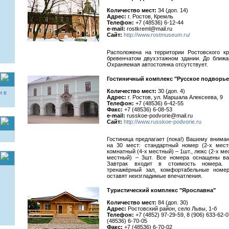
Количество мест:
34 (доп. 14)
Адрес:
г. Ростов, Кремль
Телефон:
+7 (48536) 6-12-44
e-mail:
rostkreml@mail.ru
Сайт:
http://www.rostmuseum.ru/
Расположена на территории Ростовского к
бревенчатом двухэтажном здании. До ближа
Охраняемая автостоянка отсутствует.
Гостиничный комплекс "Русское подворье
Количество мест:
30 (доп. 4)
и в
Адрес:
г. Ростов, ул. Маршала Алексеева, 9
Телефон:
+7 (48536) 6-42-55
Факс:
+7 (48536) 6-08-53
e-mail:
russkoe-podvorie@mail.ru
Сайт:
http://www.russkoe-podvorie.ru
Гостиница предлагает (пока!) Вашему внима
на 30 мест: стандартный номер (2-х мест
комнатный (4-х местный) – 1шт., люкс (2-х мес
местный) – 3шт. Все номера оснащены ван
Завтрак входит в стоимость номера. 
тренажёрный зал, комфортабельные номе
оставят неизгладимые впечатления.
Туристический комплекс "Ярославна"
Количество мест:
84 (доп. 30)
Адрес:
Ростовский район, село Львы, 1-б
Телефон:
+7 (4852) 97-29-59, 8 (906) 633-62-0
(48536) 6-70-05
Факс:
+7 (48536) 6-70-02