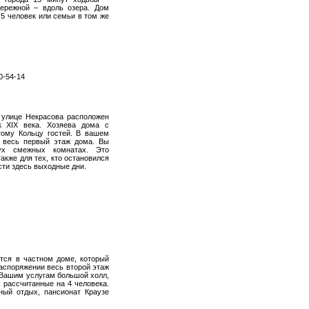
бережной – вдоль озера. Дом
 5 человек или семьи в том же
0-54-14
 улице Некрасова расположен
к XIX века. Хозяева дома с
ому Кольцу гостей. В вашем
т весь первый этаж дома. Вы
ух смежных комнатах. Это
акже для тех, кто остановился
сти здесь выходные дни.
тся в частном доме, который
аспоряжении весь второй этаж
 Вашим услугам большой холл,
 рассчитанные на 4 человека.
ный отдых, пансионат Краузе