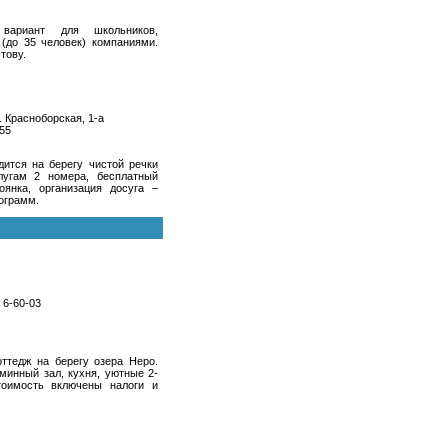
вариант для школьников,
(до 35 человек) компаниями.
тову.
. Красноборская, 1-а
-55
дится на берегу чистой речки
лугам 2 номера, бесплатный
оянка, организация досуга –
ограмм.
 6-60-03
оттедж на берегу озера Неро.
минный зал, кухня, уютные 2-
тоимость включены налоги и