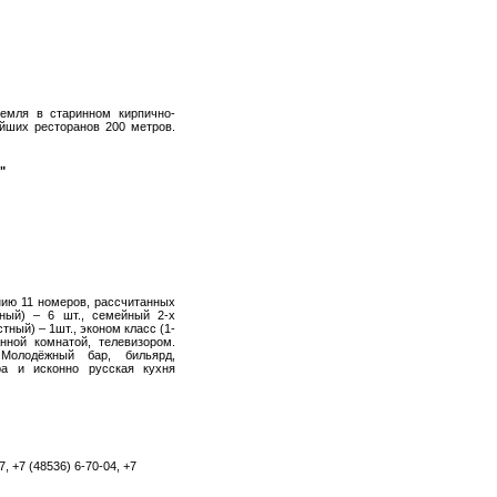
ремля в старинном кирпично-
йших ресторанов 200 метров.
"
нию 11 номеров, рассчитанных
ный) – 6 шт., семейный 2-х
тный) – 1шт., эконом класс (1-
ной комнатой, телевизором.
Молодёжный бар, бильярд,
ра и исконно русская кухня
7, +7 (48536) 6-70-04, +7