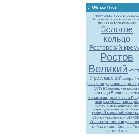
Облако Тегов
колокольные звоны
церков
Воскресения
ростовские зво
звоны Ростова Великого
Золотое
кольцо
Ростовский крем
Ростов
Великий
Рос
Ярославский
озеро Н
река ишня
деревянная церковь
устье
Сергиевская церков
звонница
Борисоглебски
монастырь
храм Иоанна Пред
фабрика Аронап
варницкий
монастырь
троице-сергиев
варницкий монастырь
Свято
Троицкий Варницкий монасты
церко
Сергий Радонежский
Иоанна Богослова
успенс
собор
церковь Спаса на Тор
гостиный двор