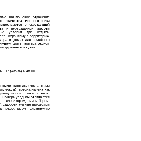
лике нашло свое отражение
го зодчества. Все постройки
 вписываются в окружающий
та и первозданной красоты
ные условия для отдыха.
ебя: охраняемую территорию,
омера в домах для семейного
ничьем доме, номера эконом
кой деревенской кухни.
46, +7 (48536) 6-48-00
льными одно-двухкомнатными
лулюксы), предназначена как
дивидуального отдыха, а также
в. Номера усадьбы отличаются
 телевизором, мини-баром.
у", оздоровительные процедуры
ба предоставляет охраняемую