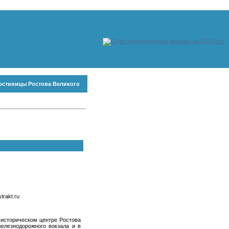
остиницы Ростова Великого
rakt.ru
 историческом центре Ростова
железнодорожного вокзала и в