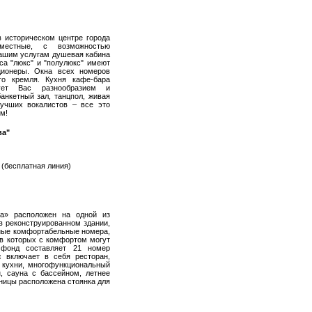
в историческом центре города
местные, с возможностью
Вашим услугам душевая кабина
са "люкс" и "полулюкс" имеют
ционеры. Окна всех номеров
го кремля. Кухня кафе-бара
дует Вас разнообразием и
анкетный зал, танцпол, живая
учших вокалистов – все это
м!
ва"
9 (бесплатная линия)
ва» расположен на одной из
в реконструированном здании,
тные комфортабельные номера,
 в которых с комфортом могут
 фонд составляет 21 номер
с включает в себя ресторан,
 кухни, многофункциональный
, сауна с бассейном, летнее
иницы расположена стоянка для