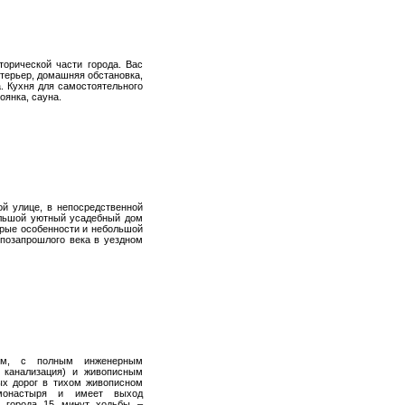
торической части города. Вас
терьер, домашняя обстановка,
. Кухня для самостоятельного
оянка, сауна.
ой улице, в непосредственной
ольшой уютный усадебный дом
торые особенности и небольшой
позапрошлого века в уездном
ом, с полным инженерным
, канализация) и живописным
ых дорог в тихом живописном
монастыря и имеет выход
а города 15 минут ходьбы –